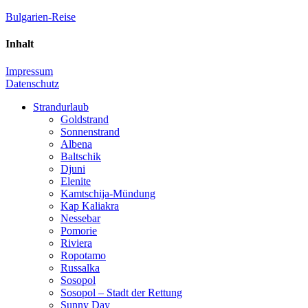
Zum
Bulgarien-Reise
Inhalt
springen
Inhalt
Der
Reiseführer
Impressum
für
Datenschutz
Bulgarien
&
Strandurlaub
Meer
Goldstrand
Sonnenstrand
Albena
Baltschik
Djuni
Elenite
Kamtschija-Mündung
Kap Kaliakra
Nessebar
Pomorie
Riviera
Ropotamo
Russalka
Sosopol
Sosopol – Stadt der Rettung
Sunny Day