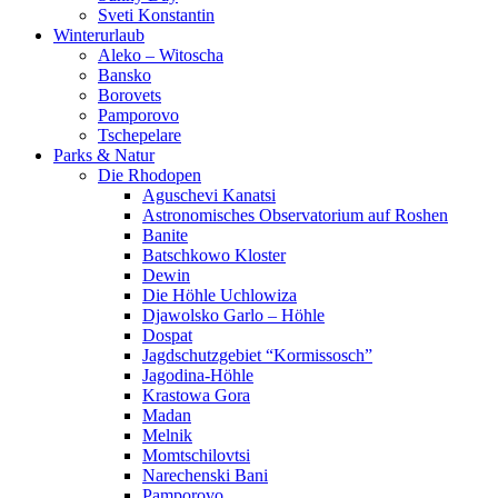
Sveti Konstantin
Winterurlaub
Aleko – Witoscha
Bansko
Borovets
Pamporovo
Tschepelare
Parks & Natur
Die Rhodopen
Aguschevi Kanatsi
Astronomisches Observatorium auf Roshen
Banite
Batschkowo Kloster
Dewin
Die Höhle Uchlowiza
Djawolsko Garlo – Höhle
Dospat
Jagdschutzgebiet “Kormissosch”
Jagodina-Höhle
Krastowa Gora
Madan
Melnik
Momtschilovtsi
Narechenski Bani
Pamporovo