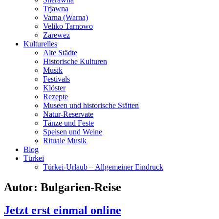
Trjawna
Varna (Warna)
Veliko Tarnowo
Zarewez
Kulturelles
Alte Städte
Historische Kulturen
Musik
Festivals
Klöster
Rezepte
Museen und historische Stätten
Natur-Reservate
Tänze und Feste
Speisen und Weine
Rituale Musik
Blog
Türkei
Türkei-Urlaub – Allgemeiner Eindruck
Autor:
Bulgarien-Reise
Jetzt erst einmal online