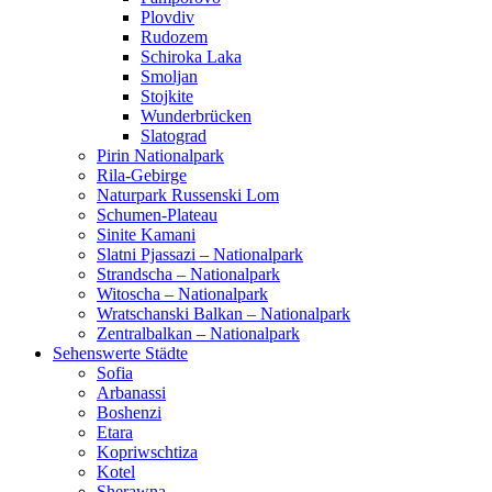
Plovdiv
Rudozem
Schiroka Laka
Smoljan
Stojkite
Wunderbrücken
Slatograd
Pirin Nationalpark
Rila-Gebirge
Naturpark Russenski Lom
Schumen-Plateau
Sinite Kamani
Slatni Pjassazi – Nationalpark
Strandscha – Nationalpark
Witoscha – Nationalpark
Wratschanski Balkan – Nationalpark
Zentralbalkan – Nationalpark
Sehenswerte Städte
Sofia
Arbanassi
Boshenzi
Etara
Kopriwschtiza
Kotel
Sherawna