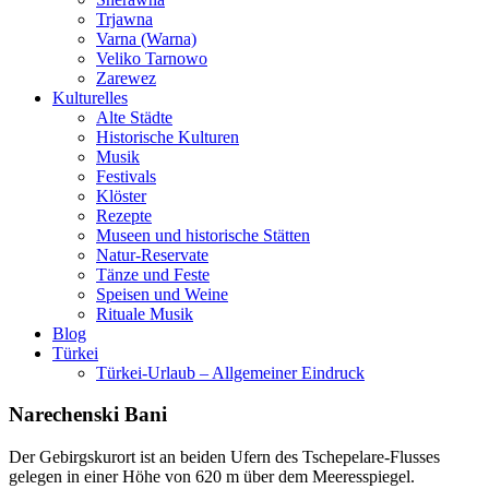
Trjawna
Varna (Warna)
Veliko Tarnowo
Zarewez
Kulturelles
Alte Städte
Historische Kulturen
Musik
Festivals
Klöster
Rezepte
Museen und historische Stätten
Natur-Reservate
Tänze und Feste
Speisen und Weine
Rituale Musik
Blog
Türkei
Türkei-Urlaub – Allgemeiner Eindruck
Narechenski Bani
Der Gebirgskurort ist an beiden Ufern des Tschepelare-Flusses
gelegen in einer Höhe von 620 m über dem Meeresspiegel.