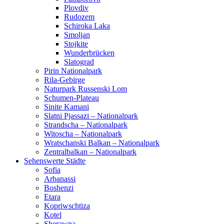
Plovdiv
Rudozem
Schiroka Laka
Smoljan
Stojkite
Wunderbrücken
Slatograd
Pirin Nationalpark
Rila-Gebirge
Naturpark Russenski Lom
Schumen-Plateau
Sinite Kamani
Slatni Pjassazi – Nationalpark
Strandscha – Nationalpark
Witoscha – Nationalpark
Wratschanski Balkan – Nationalpark
Zentralbalkan – Nationalpark
Sehenswerte Städte
Sofia
Arbanassi
Boshenzi
Etara
Kopriwschtiza
Kotel
Sherawna