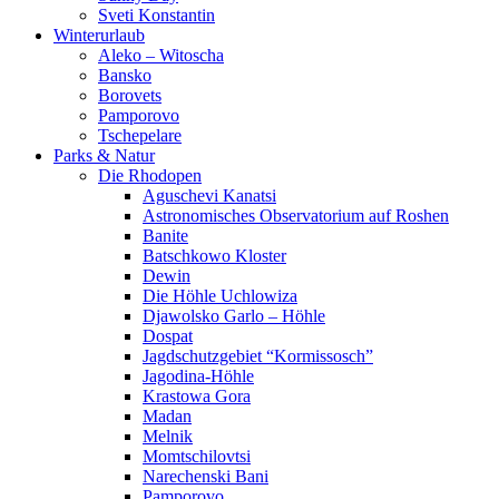
Sveti Konstantin
Winterurlaub
Aleko – Witoscha
Bansko
Borovets
Pamporovo
Tschepelare
Parks & Natur
Die Rhodopen
Aguschevi Kanatsi
Astronomisches Observatorium auf Roshen
Banite
Batschkowo Kloster
Dewin
Die Höhle Uchlowiza
Djawolsko Garlo – Höhle
Dospat
Jagdschutzgebiet “Kormissosch”
Jagodina-Höhle
Krastowa Gora
Madan
Melnik
Momtschilovtsi
Narechenski Bani
Pamporovo