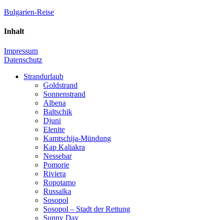
Zum
Bulgarien-Reise
Inhalt
springen
Inhalt
Der
Reiseführer
Impressum
für
Datenschutz
Bulgarien
&
Strandurlaub
Meer
Goldstrand
Sonnenstrand
Albena
Baltschik
Djuni
Elenite
Kamtschija-Mündung
Kap Kaliakra
Nessebar
Pomorie
Riviera
Ropotamo
Russalka
Sosopol
Sosopol – Stadt der Rettung
Sunny Day