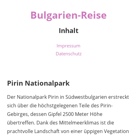
Zum
Bulgarien-Reise
Inhalt
springen
Der
Inhalt
Reiseführer
für
Impressum
Bulgarien
Datenschutz
&
Meer
Pirin Nationalpark
Der Nationalpark Pirin in Südwestbulgarien erstreckt
sich über die höchstgelegenen Teile des Pirin-
Gebirges, dessen Gipfel 2500 Meter Höhe
übertreffen. Dank des Mittelmeerklimas ist die
prachtvolle Landschaft von einer üppigen Vegetation