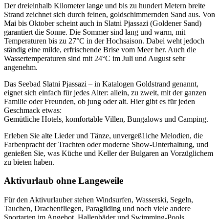
Der dreieinhalb Kilometer lange und bis zu hundert Metern breite
Strand zeichnet sich durch feinen, goldschimmernden Sand aus. Von
Mai bis Oktober scheint auch in Slatni Pjassazi (Goldener Sand)
garantiert die Sonne. Die Sommer sind lang und warm, mit
Temperaturen bis zu 27°C in der Hochsaison. Dabei weht jedoch
ständig eine milde, erfrischende Brise vom Meer her. Auch die
Wassertemperaturen sind mit 24°C im Juli und August sehr
angenehm.
Das Seebad Slatni Pjassazi – in Katalogen Goldstrand genannt,
eignet sich einfach für jedes Alter: allein, zu zweit, mit der ganzen
Familie oder Freunden, ob jung oder alt. Hier gibt es für jeden
Geschmack etwas:
Gemütliche Hotels, komfortable Villen, Bungalows und Camping.
Erleben Sie alte Lieder und Tänze, unvergeß1iche Melodien, die
Farbenpracht der Trachten oder moderne Show-Unterhaltung, und
genießen Sie, was Küche und Keller der Bulgaren an Vorzüglichem
zu bieten haben.
Aktivurlaub ohne Langeweile
Für den Aktivurlauber stehen Windsurfen, Wasserski, Segeln,
Tauchen, Drachenfliegen, Paragliding und noch viele andere
Sportarten im Angebot. Hallenbäder und Swimming-Pools,