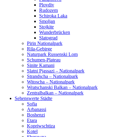
Plovdiv
Rudozem
Schiroka Laka
Smoljan
Stojkite
Wunderbrücken
Slatograd
Pirin Nationalpark
Rila-Gebirge
Naturpark Russenski Lom
Schumen-Plateau
Sinite Kamani
Slatni Pjassazi – Nationalpark
Strandscha – Nationalpark
Witoscha – Nationalpark
Wratschanski Balkan – Nationalpark
Zentralbalkan – Nationalpark
Sehenswerte Städte
Sofia
Arbanassi
Boshenzi
Etara
Kopriwschtiza
Kotel
Sherawna