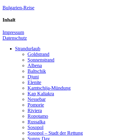
Zum
Bulgarien-Reise
Inhalt
springen
Inhalt
Der
Reiseführer
Impressum
für
Datenschutz
Bulgarien
&
Strandurlaub
Meer
Goldstrand
Sonnenstrand
Albena
Baltschik
Djuni
Elenite
Kamtschija-Mündung
Kap Kaliakra
Nessebar
Pomorie
Riviera
Ropotamo
Russalka
Sosopol
Sosopol – Stadt der Rettung
Sunny Day