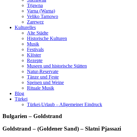
Trjawna
Varna (Warna)
Veliko Tarnowo
Zarewez
Kulturelles
Alte Städte
Historische Kulturen
Musik
Festivals
Klöster
Rezepte
Museen und historische Stätten
Natur-Reservate
Tänze und Feste
Speisen und Weine
Rituale Musik
Blog
Türkei
Türkei-Urlaub – Allgemeiner Eindruck
Bulgarien – Goldstrand
Goldstrand – (Goldener Sand) – Slatni Pjassazi