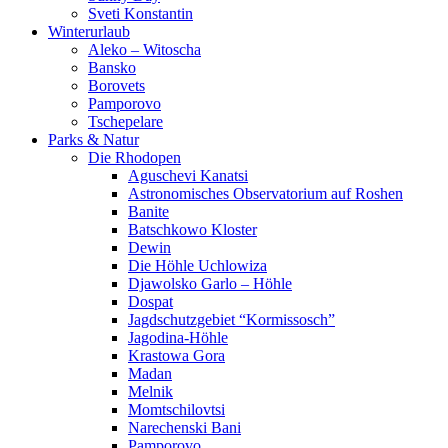
Sveti Konstantin
Winterurlaub
Aleko – Witoscha
Bansko
Borovets
Pamporovo
Tschepelare
Parks & Natur
Die Rhodopen
Aguschevi Kanatsi
Astronomisches Observatorium auf Roshen
Banite
Batschkowo Kloster
Dewin
Die Höhle Uchlowiza
Djawolsko Garlo – Höhle
Dospat
Jagdschutzgebiet “Kormissosch”
Jagodina-Höhle
Krastowa Gora
Madan
Melnik
Momtschilovtsi
Narechenski Bani
Pamporovo