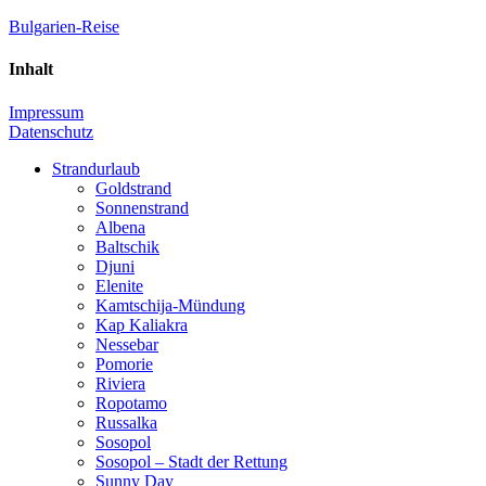
Zum
Bulgarien-Reise
Inhalt
springen
Inhalt
Der
Reiseführer
Impressum
für
Datenschutz
Bulgarien
&
Strandurlaub
Meer
Goldstrand
Sonnenstrand
Albena
Baltschik
Djuni
Elenite
Kamtschija-Mündung
Kap Kaliakra
Nessebar
Pomorie
Riviera
Ropotamo
Russalka
Sosopol
Sosopol – Stadt der Rettung
Sunny Day