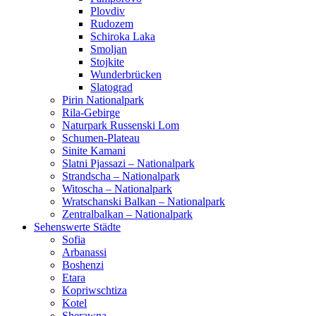
Plovdiv
Rudozem
Schiroka Laka
Smoljan
Stojkite
Wunderbrücken
Slatograd
Pirin Nationalpark
Rila-Gebirge
Naturpark Russenski Lom
Schumen-Plateau
Sinite Kamani
Slatni Pjassazi – Nationalpark
Strandscha – Nationalpark
Witoscha – Nationalpark
Wratschanski Balkan – Nationalpark
Zentralbalkan – Nationalpark
Sehenswerte Städte
Sofia
Arbanassi
Boshenzi
Etara
Kopriwschtiza
Kotel
Sherawna