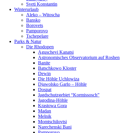
Sveti Konstantin
Winterurlaub
Aleko – Witoscha
Bansko
Borovets
Pamporovo
Tschepelare
Parks & Natur
Die Rhodopen
Aguschevi Kanatsi
Astronomisches Observatorium auf Roshen
Banite
Batschkowo Kloster
Dewin
Die Höhle Uchlowiza
Djawolsko Garlo – Höhle
Dospat
Jagdschutzgebiet “Kormissosch”
Jagodina-Höhle
Krastowa Gora
Madan
Melnik
Momtschilovtsi
Narechenski Bani
Pamporovo