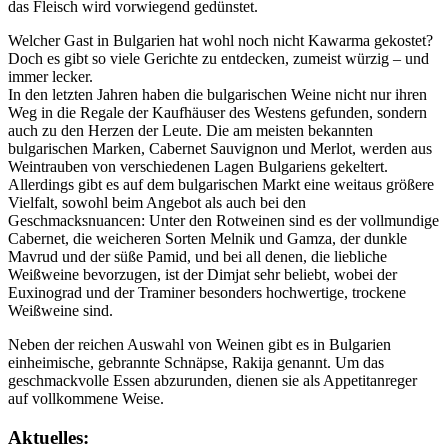
das Fleisch wird vorwiegend gedünstet.
Welcher Gast in Bulgarien hat wohl noch nicht Kawarma gekostet?
Doch es gibt so viele Gerichte zu entdecken, zumeist würzig – und
immer lecker.
In den letzten Jahren haben die bulgarischen Weine nicht nur ihren
Weg in die Regale der Kaufhäuser des Westens gefunden, sondern
auch zu den Herzen der Leute. Die am meisten bekannten
bulgarischen Marken, Cabernet Sauvignon und Merlot, werden aus
Weintrauben von verschiedenen Lagen Bulgariens gekeltert.
Allerdings gibt es auf dem bulgarischen Markt eine weitaus größere
Vielfalt, sowohl beim Angebot als auch bei den
Geschmacksnuancen: Unter den Rotweinen sind es der vollmundige
Cabernet, die weicheren Sorten Melnik und Gamza, der dunkle
Mavrud und der süße Pamid, und bei all denen, die liebliche
Weißweine bevorzugen, ist der Dimjat sehr beliebt, wobei der
Euxinograd und der Traminer besonders hochwertige, trockene
Weißweine sind.
Neben der reichen Auswahl von Weinen gibt es in Bulgarien
einheimische, gebrannte Schnäpse, Rakija genannt. Um das
geschmackvolle Essen abzurunden, dienen sie als Appetitanreger
auf vollkommene Weise.
Aktuelles: